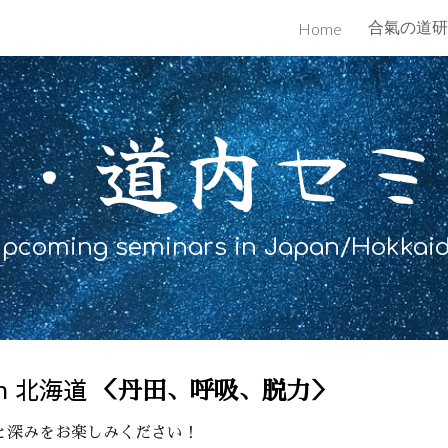
合氣の道研
Home
ip to main content
Skip to navigat
内・道内セミ
pcoming seminars in Japan/Hokkai
n 北海道
＜丹田、呼吸、脱力＞
と深みをお楽しみください！