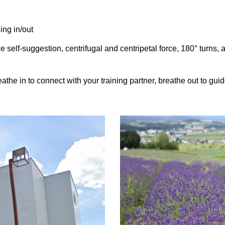
ing in/out
e self-suggestion, centrifugal and centripetal force, 180° turns,
eathe in to connect with your training partner, breathe out to gui