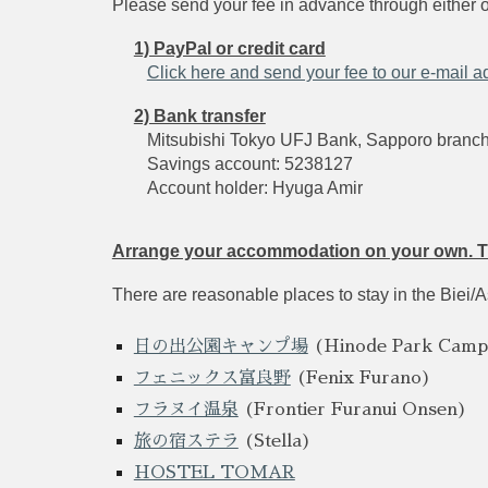
Please send your fee in advance through either 
1) PayPal or credit card
Click here and send your fee to our e-mail a
2) Bank transfer
Mitsubishi Tokyo UFJ Bank, Sapporo branch
Savings account: 5238127
Account holder: Hyuga Amir
Arrange your accommodation on your own. T
There are reasonable places to stay in the Biei/A
日の出公園キャンプ場
(Hinode Park Camps
フェニックス富良野
(Fenix Furano)
フラヌイ温泉
(Frontier Furanui Onsen)
旅の宿ステラ
(Stella)
HOSTEL TOMAR