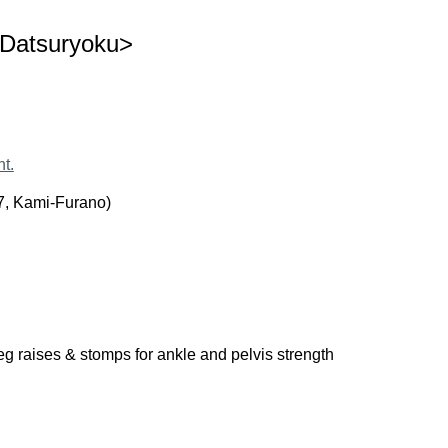
 Datsuryoku>
nt.
7, Kami-Furano)
eg raises & stomps for ankle and pelvis strength