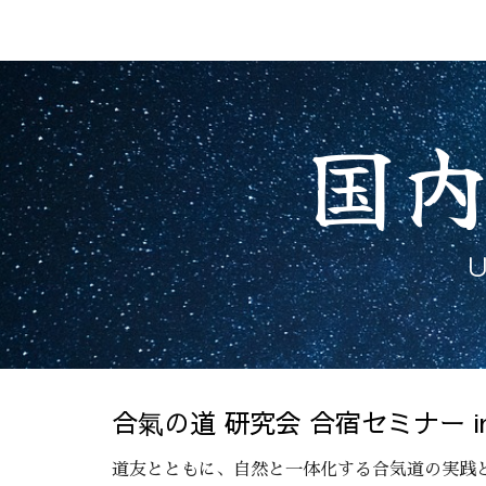
Sk
国
U
合
氣
の道 研究会 合宿セミナー i
道友とともに、自然と一体化する合気道の実践