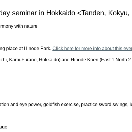
day seminar in Hokkaido <Tanden, Kokyu,
armony with nature!
ng place at Hinode Park.
Click here for more info about this eve
achi, Kami-Furano, Hokkaido) and
Hinode Koen (East 1 North 2
ation and eye power, goldfish exercise, practice sword swings, l
sage