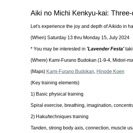
Aiki
no Michi
Kenkyu
-kai
:
Three
-
Let's experience the joy and depth of Aikido in h
(When) Saturday 13 thru Monday 15, July 2024
* You may be interested in
'Lavender Festa'
taki
(Where) Kami-Furano Budokan (1-9-4, Midori-m
(Maps)
Kami-Furano Budokan
,
Hinode Koen
(Key training elements)
1) Basic physical training
Spiral exercise, breathing, imagination, concentr
2) Haku/techniques training
Tanden, strong body axis, connection, muscle u